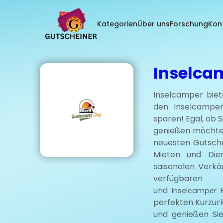
(current)
Kategorien
Über uns
Forschung
Kon
Inselca
Inselcamper biet
den Inselcampe
sparen! Egal, ob 
genießen möchten
neuesten Gutsche
Mieten und Dien
saisonalen Verkä
verfügbar
und
R
Inselcamper
perfekten Kurzurl
und genießen Sie