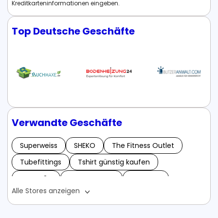
Kreditkarteninformationen eingeben.
Top Deutsche Geschäfte
Verwandte Geschäfte
Superweiss
SHEKO
The Fitness Outlet
Tubefittings
Tshirt günstig kaufen
Tanzer24
UNA ORGANIC
BOXXCO
Alle Stores anzeigen
Bienenpatenschaft
Betonfarben
Baufibaufi
Buonissimo World
Brigitte Box
Berrylook