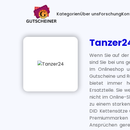
(current)
Kategorien
Über uns
Forschung
Kon
Tanzer2
Wenn Sie auf der
sind Sie bei uns 
Im Onlineshop u
Gutscheine und R
bietet immer h
Ersatzteile. Sie
nicht im Online-
zu einem starken
DID Kettensätze 
Premiummarken D
Ansprüchen gere