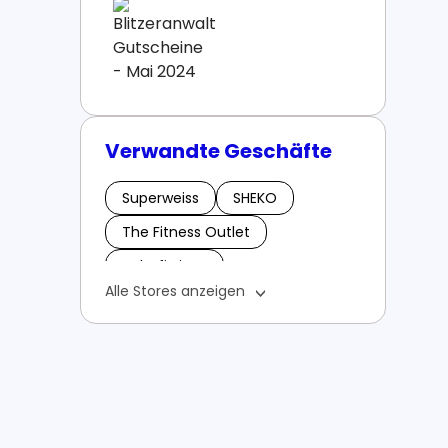
Verwandte Geschäfte
Superweiss
SHEKO
The Fitness Outlet
Tubefittings
Alle Stores anzeigen
Tshirt günstig kaufen
UNA ORGANIC
BOXXCO
Bienenpatenschaft
Betonfarben
Baufibaufi
Buonissimo World