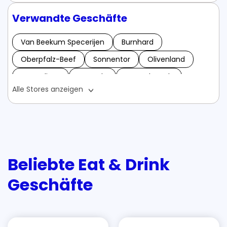
Verwandte Geschäfte
Van Beekum Specerijen
Burnhard
Oberpfalz-Beef
Sonnentor
Olivenland
Vegardians
Samedo
Tattoobrands
Alle Stores anzeigen
Tasse.de
Vitayes
Vitamaze
Atlas VPN Gutscheine - Mai 2024
Alpenbrenner Gutscheine - Mai 2024
Albers Food Shop Gutscheine - Mai 2024
Beliebte Eat & Drink
Geschäfte